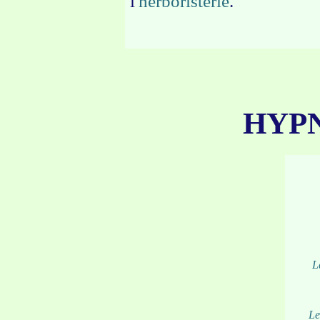
l'
herboristerie
.
HYP
L
Le