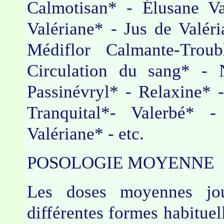
Calmotisan* - Élusane Va
Valériane* - Jus de Valér
Médiflor Calmante-Trou
Circulation du sang* - 
Passinévryl* - Relaxine* 
Tranquital*- Valerbé* -
Valériane* - etc.
POSOLOGIE MOYENNE
Les doses moyennes jou
différentes formes habituell