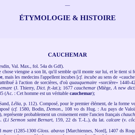
—
ÉTYMOLOGIE & HISTOIRE
CAUCHEMAR
din, Val. Max., fol. 54a ds Gdf).
hose viengne a son lit, qu'il semble qu'il monte sur lui, et le tient si 
e
, mais les medecins l'appellent incubes [
cf. incube
au sens de «cauche
ttribué à l'action de sorcières, d'où
quauquemaire
«sorcière» 1440-4
hemare
(J. Thierry,
Dict. fr.-lat
.); 1677
cauchemar
(Miège,
A new dict.
35 (Ac. : Cet homme est un véritable
cauchemar
);
Sand,
Lélia
, p. 112). Composé, pour le premier élément, de la forme v
mposé (
cf.
1580, Bodin,
Demon
., 108 vo ds Hug. : Au pays de Valois
), représente probablement un croisement entre l'ancien français
chauch
. (
Li Sermon saint Bernart
, 159, 22 ds T.-L.), du lat.
calcare
(v.
cô
d
mare
(1285-1300
Gloss. abavus
[Marchiennes, Nord], 1407 ds Roqu