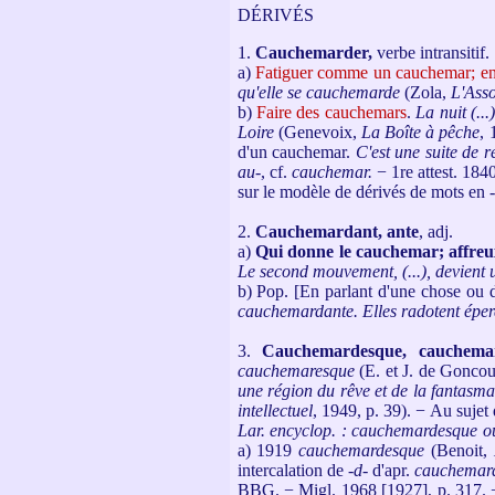
DÉRIVÉS
1.
Cauchemarder
,
verbe intransitif.
a)
Fatiguer comme un cauchemar; en
qu'elle se cauchemarde
(Zola,
L'Ass
b)
Faire des cauchemars
.
La nuit (...
Loire
(Genevoix,
La Boîte à pêche
, 
d'un cauchemar.
C'est une suite de 
au
-, cf.
cauchemar.
− 1re attest. 184
sur le modèle de dérivés de mots en -
2.
Cauchemardant, ante
, adj.
a)
Qui donne le cauchemar; affreu
Le second mouvement, (...), devient
b) Pop. [En parlant d'une chose ou 
cauchemardante. Elles radotent épe
3.
Cauchemardesque, cauchemar
cauchemaresque
(E. et J. de Goncou
une région du rêve et de la fantasma
intellectuel
, 1949, p. 39). − Au sujet
Lar. encyclop. : cauchemardesque 
a) 1919
cauchemardesque
(Benoit,
intercalation de -
d
- d'apr.
cauchemar
BBG. − Migl. 1968 [1927], p. 317. − P