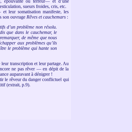
se, épouvante ou terreur— et d’une
iculation, sueurs froides, cris, etc.
et leur somatisation manifeste, les
ns son ouvrage
Rêves et cauchemars
:
ctifs d’un problème non résolu.
ndis que dans le cauchemar, le
ait remarquer, de même que nous
échapper aux problèmes qu’ils
ître le problème qui hante son
 leur transcription et leur partage. Au
encore ne pas rêver — en dépit de la
dance auparavant à dénigrer !
ir le rêveur du danger conflictuel qui
f (extrait, p.9).