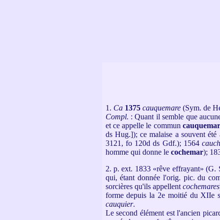
1.
Ca
1375
cauquemare
(Sym. de Hes
Compl.
: Quant il semble que aucune c
et ce appelle le commun
cauquemar
ds Hug.]); ce malaise a souvent été a
3121, fo 120d ds Gdf.); 1564
cauc
homme qui donne le
cochemar
); 18
2. p. ext. 1833
«rêve effrayant»
(G. 
qui, étant donnée l'orig. pic. du co
sorcières qu'ils appellent
cochemares
forme depuis la 2e moitié du XIIe s
cauquier
.
Le second élément est l'ancien picar