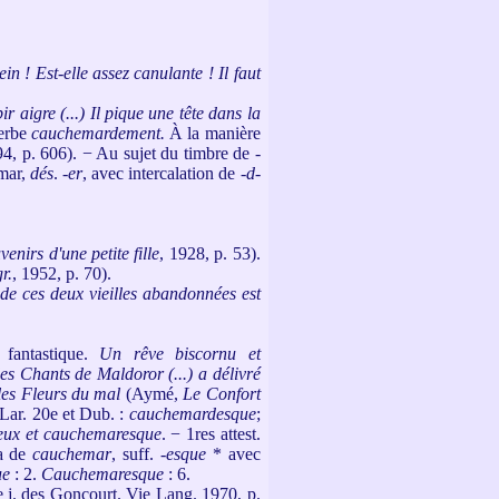
in ! Est-elle assez canulante ! Il faut
ir aigre (...) Il pique une tête dans la
verbe
cauchemardement.
À la manière
4, p. 606). − Au sujet du timbre de -
emar,
dés
. -
er
, avec intercalation de -
d
-
venirs d'une petite fille
, 1928, p. 53).
r.
, 1952, p. 70).
de ces deux vieilles abandonnées est
 fantastique.
Un rêve biscornu et
s Chants de Maldoror (...) a délivré
 les Fleurs du mal
(Aymé,
Le Confort
 Lar. 20e et Dub. :
cauchemardesque
;
ux et cauchemaresque
. − 1res attest.
 a de
cauchemar
, suff. -
esque
* avec
ue
: 2.
Cauchemaresque
: 6.
le j. des Goncourt. Vie Lang. 1970, p.