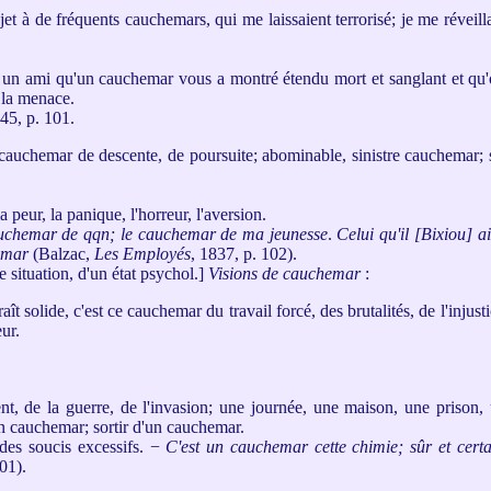
et à de fréquents cauchemars, qui me laissaient terrorisé; je me réveill
 un ami qu'un cauchemar vous a montré étendu mort et sanglant et qu'o
e la menace.
945, p. 101.
auchemar de descente, de poursuite; abominable, sinistre cauchemar; s'
 peur, la panique, l'horreur, l'aversion.
auchemar de qqn; le cauchemar de ma jeunesse
.
Celui qu'il [Bixiou] a
hemar
(Balzac,
Les Employés
, 1837, p. 102).
 situation, d'un état psychol.]
Visions de cauchemar
:
aît solide, c'est ce cauchemar du travail forcé, des brutalités, de l'injusti
eur.
, de la guerre, de l'invasion; une journée, une maison, une prison, 
n cauchemar; sortir d'un cauchemar.
des soucis excessifs.
−
C'est un cauchemar cette chimie; sûr et certa
01).