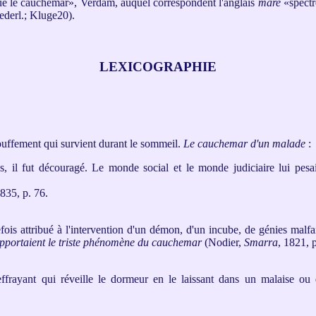
e le cauchemar», Verdam, auquel correspondent l'anglais
mare
«spectr
ederl.; Kluge20).
LEXICOGRAPHIE
ouffement qui survient durant le sommeil
.
Le cauchemar d'un malade
:
tés, il fut découragé. Le monde social et le monde judiciaire lui pes
1835, p. 76.
is attribué à l'intervention d'un démon, d'un incube, de génies malfa
apportaient le triste phénomène du cauchemar
(Nodier,
Smarra
, 1821, p
frayant qui réveille le dormeur en le laissant dans un malaise ou 