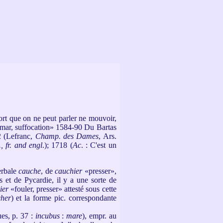
fort que on ne peut parler ne mouvoir,
mar, suffocation» 1584-90 Du Bartas
2 (Lefranc,
Champ. des Dames
, Ars.
, fr. and engl
.); 1718 (
Ac
. : C'est un
erbale
cauche
, de
cauchier
«presser»,
 et de Pycardie, il y a une sorte de
ier
«fouler, presser» attesté sous cette
cher
) et la forme pic. correspondante
es, p. 37 :
incubus
:
mare
), empr. au