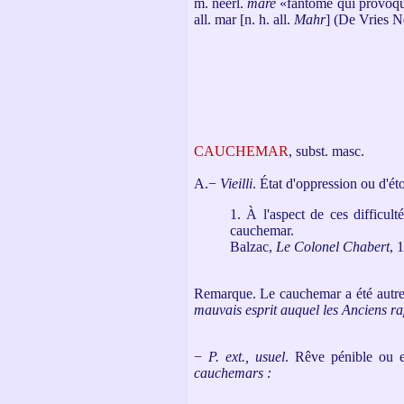
m. néerl.
mare
«fantôme qui provoqu
all. mar [n. h. all.
Mahr
] (De Vries N
CAUCHEMAR
, subst. masc.
A.−
Vieilli
.
État d'oppression ou d'ét
1. À l'aspect de ces difficul
cauchemar.
Balzac,
Le Colonel Chabert
, 
Remarque. Le cauchemar a été autrefo
mauvais esprit auquel les Anciens r
−
P. ext., usuel
.
Rêve pénible ou ef
cauchemars :