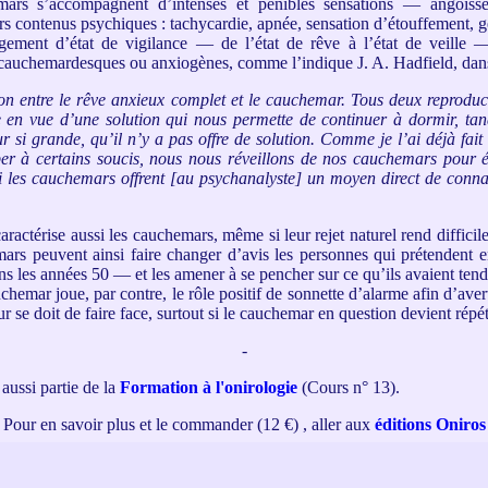
emars s’accompagnent d’intenses et pénibles sensations — angois
s contenus psychiques : tachycardie, apnée, sensation d’étouffement, gest
gement d’état de vigilance — de l’état de rêve à l’état de veille — 
 cauchemardesques ou anxiogènes, comme l’indique J. A. Hadfield, da
ction entre le rêve anxieux complet et le cauchemar. Tous deux reprodu
e en vue d’une solution qui nous permette de continuer à dormir, ta
reur si grande, qu’il n’y a pas offre de solution. Comme je l’ai déjà f
 à certains soucis, nous nous réveillons de nos cauchemars pour 
i les cauchemars offrent [au psychanalyste] un moyen direct de conna
actérise aussi les cauchemars, même si leur rejet naturel rend difficile
emars peuvent ainsi faire changer d’avis les personnes qui prétendent 
ns les années 50 — et les amener à se pencher sur ce qu’ils avaient ten
hemar joue, par contre, le rôle positif de sonnette d’alarme afin d’avert
se doit de faire face, surtout si le cauchemar en question devient répétiti
-
 aussi partie
de la
Formation à l'onirologie
(Cours n° 13).
Pour en savoir plus et le commander (12 €) , aller aux
éditions Oniros