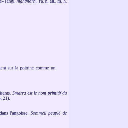
e» [angl.
nightmare
], l'a. h. all., m. h.
aient sur la poitrine comme un
isants.
Smarra est le nom primitif du
. 21).
dans l'angoisse
.
Sommeil peuplé de