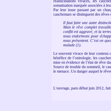
Hallucinations vivaces, les cauch
somatisation marquée associées à leur
Par leur issue passant par un chan
cauchemars se distinguent des rêves
Il faut faire une autre distin
Mais le rêve complet travaill
conflit est aggravé, et la ter
nous endormons pour échapper
nous présentent. C’est en quo
malade (1).
Le souvenir vivace de leur contenu car
bénéfice de l’onirologie, les cauch
mise en évidence de l’état de rêve da
Source de trouble du sommeil, le cauc
le menace. Un danger auquel le rêveur 
L'ouvrage, paru début juin 2012, fait