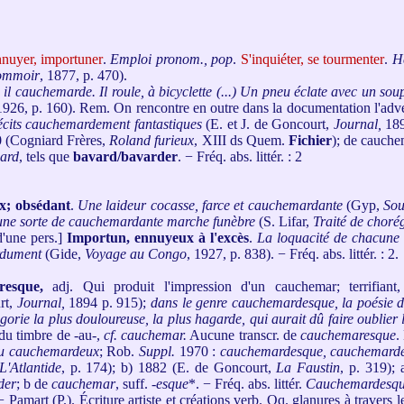
nuyer, importuner
.
Emploi pronom., pop
.
S'inquiéter, se tourmenter
.
He
ommoir
, 1877, p. 470).
) il cauchemarde. Il roule, à bicyclette (...) Un pneu éclate avec un soup
1926, p. 160). Rem. On rencontre en outre dans la documentation l'ad
récits cauchemardement fantastiques
(E. et J. de Goncourt,
Journal,
189
0 (Cogniard Frères,
Roland furieux
, XIII ds Quem.
Fichier
); de cauch
ard
, tels que
bavard/bavarder
. − Fréq. abs. littér. : 2
x; obsédant
.
Une laideur cocasse, farce et cauchemardante
(Gyp,
Sou
 une sorte de cauchemardante marche funèbre
(S. Lifar,
Traité de chorég
d'une pers.]
Importun, ennuyeux à l'excès
.
La loquacité de chacune 
rdument
(Gide,
Voyage au Congo
, 1927, p. 838). − Fréq. abs. littér. : 2.
esque,
adj. Qui produit l'impression d'un cauchemar; terrifiant,
rt,
Journal,
1894 p. 915);
dans le genre cauchemardesque, la poésie de
gorie la plus douloureuse, la plus hagarde, qui aurait dû faire oublier
 du timbre de -au-,
cf. cauchemar.
Aucune transcr. de
cauchemaresque
.
ou cauchemardeux
; Rob.
Suppl.
1970 :
cauchemardesque, cauchemarde
L'Atlantide
, p. 174); b) 1882 (E. de Goncourt,
La Faustin
, p. 319);
der
; b de
cauchemar
, suff. -
esque
*. − Fréq. abs. littér.
Cauchemardesq
amart (P.). Écriture artiste et créations verb. Qq. glanures à travers 