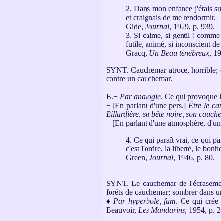
2. Dans mon enfance j'étais suj
et craignais de me rendormir.
Gide,
Journal
, 1929, p. 939.
3. Si calme, si gentil ! comme
futile, animé, si inconscient d
Gracq,
Un Beau ténébreux
, 1
SYNT. Cauchemar atroce, horrible; c
contre un cauchemar.
B.−
Par analogie
.
Ce qui provoque la
− [En parlant d'une pers.]
Être le c
Billardière, sa bête noire, son cauc
− [En parlant d'une atmosphère, d'une
4. Ce qui paraît vrai, ce qui par
c'est l'ordre, la liberté, le bonh
Green,
Journal
, 1946, p. 80.
SYNT. Le cauchemar de l'écrasement
forêts de cauchemar; sombrer dans u
♦
Par hyperbole, fam
.
Ce qui crée 
Beauvoir,
Les Mandarins
, 1954, p. 2