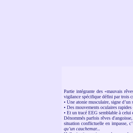
Partie intégrante des «mauvais rêves
vigilance spécifique défini par trois cr
• Une atonie musculaire, signe d’un 
• Des mouvements oculaires rapides et
• Et un tracé EEG semblable à celui de
Dénommés parfois rêves d'angoisse, à
situation conflictuelle en impasse, c
qu’un cauchemar...