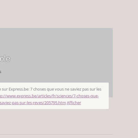
ole
s
e sur Express.be: 7 choses que vous ne saviez pas sur les
p://www.express.be/articles/fr/sciences/7-choses-que-
saviez-pas-sur-les-reves/205795.htm
Afficher