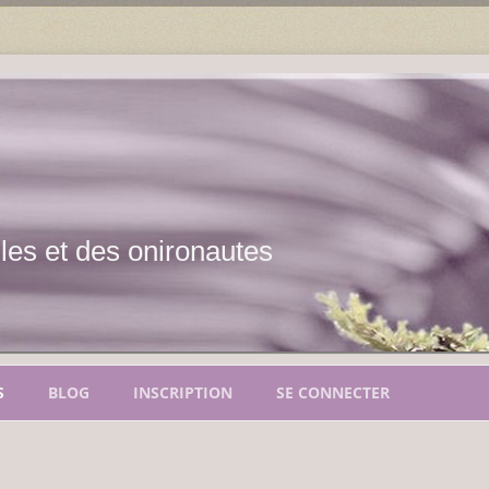
les et des onironautes
Aller
au
S
BLOG
INSCRIPTION
SE CONNECTER
contenu