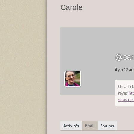
Carole
@car
il y a 12 an
Un articl
rêves
htt
vous-ne-
Activités
Profil
Forums