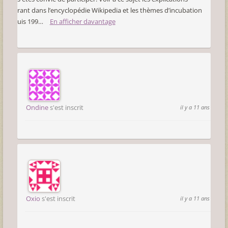
figurant dans l’encyclopédie Wikipedia et les thèmes d’incubation
depuis 199…
En afficher davantage
Ondine
s'est inscrit
il y a 11 ans
Oxio
s'est inscrit
il y a 11 ans