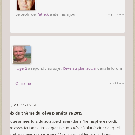
Le profil de
Patrick
a été mis à jour
il y a 2 ans
roger2
a répondu au sujet
Rêve au plan social
dans le forum
Onirama
il y a 11 ans
CMS, le 8/11/15, 6H+
Choix du thème du Rêve planétaire 2015
Chaque année, lors du solstice d’hiver (dans l’hémisphère nord),
notre association Oniros organise un « Rêve à planétaire » auquel
vous êtes convié de participer. Voir à ce sujet les explications