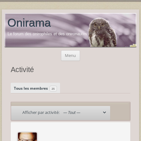
Onirama
Le forum des onirophiles et des onironautes
Aller
Menu
au
contenu
Activité
Tous les membres
25
Afficher par activité: