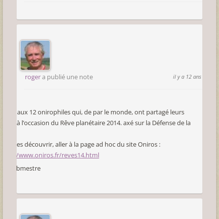
roger
a publié une note
il y a 12 ans
Merci aux 12 onirophiles qui, de par le monde, ont partagé leurs
rêves à l’occasion du Rêve planétaire 2014. axé sur la Défense de la
forêt.
Pour les découvrir, aller à la page ad hoc du site Oniros :
http://www.oniros.fr/reves14.html
Le webmestre