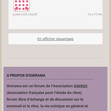
Lune
s'est inscrit
il y a 12 ans
En afficher davantage
A PROPOS D'ONIRAMA
Onirama est un forum de l'Association
ONIROS
(Association française pour l'étude du rêve);
forum libre d'échange et de discussion sur le
sommeil et le rêve, la vie onirique en général et