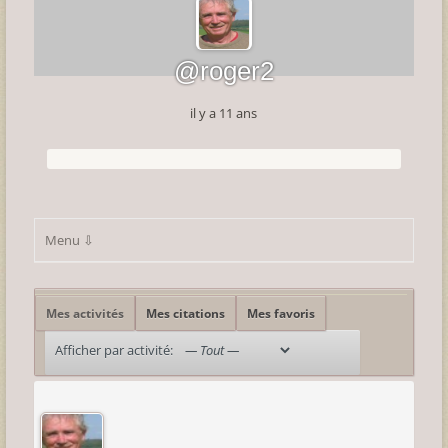
@roger2
il y a 11 ans
Mes activités
Mes citations
Mes favoris
Afficher par activité: