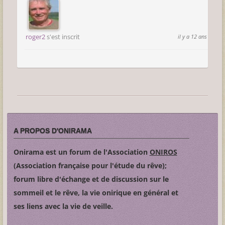
roger2
s'est inscrit
il y a 12 ans
A PROPOS D'ONIRAMA
Onirama est un forum de l'Association
ONIROS
(Association française pour l'étude du rêve);
forum libre d'échange et de discussion sur le
sommeil et le rêve, la vie onirique en général et
ses liens avec la vie de veille.