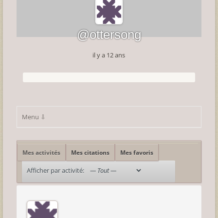
@ottersong
il y a 12 ans
Mes activités
Mes citations
Mes favoris
Afficher par activité: