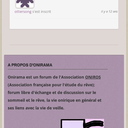
ottersong
s'est inscrit
il y a 12 ans
A PROPOS D'ONIRAMA
Onirama est un forum de l'Association
ONIROS
(Association française pour l'étude du rêve);
forum libre d'échange et de discussion sur le
sommeil et le rêve, la vie onirique en général et
ses liens avec la vie de veille.