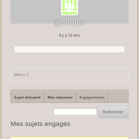
@slanpa
il y a 12 ans
Sujet démarré
Mes réponses
Engagements
Mes sujets engagés