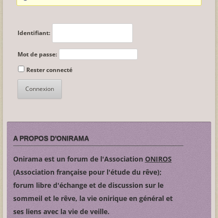
Identifiant:
Mot de passe:
Rester connecté
Connexion
A PROPOS D'ONIRAMA
Onirama est un forum de l'Association
ONIROS
(Association française pour l'étude du rêve);
forum libre d'échange et de discussion sur le
sommeil et le rêve, la vie onirique en général et
ses liens avec la vie de veille.