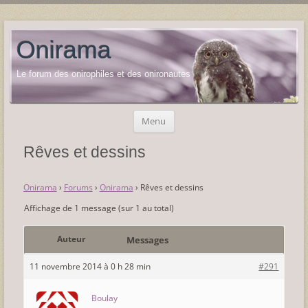
Onirama
Le forum des onirophiles et des onironautes
Aller
Menu
au
contenu
Rêves et dessins
Onirama
›
Forums
›
Onirama
›
Rêves et dessins
Affichage de 1 message (sur 1 au total)
Auteur
Messages
11 novembre 2014 à 0 h 28 min
#291
Boulay