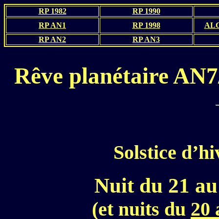
RP 1982
RP 1990
RP AN1
RP 1998
ALC
RP AN2
RP AN3
Rêve planétaire AN7
Solstice d’hi
Nuit du 21 a
(et nuits du
20 