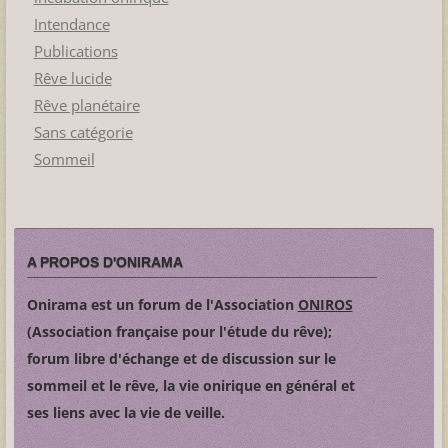
Intendance
Publications
Rêve lucide
Rêve planétaire
Sans catégorie
Sommeil
A PROPOS D'ONIRAMA
Onirama est un forum de l'Association
ONIROS
(Association française pour l'étude du rêve);
forum libre d'échange et de discussion sur le
sommeil et le rêve, la vie onirique en général et
ses liens avec la vie de veille.