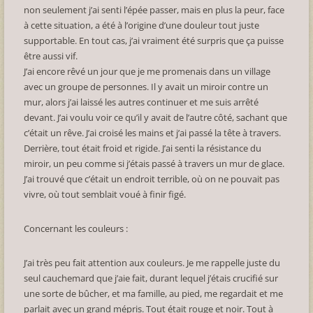
non seulement j’ai senti l’épée passer, mais en plus la peur, face
à cette situation, a été à l’origine d’une douleur tout juste
supportable. En tout cas, j’ai vraiment été surpris que ça puisse
être aussi vif.
J’ai encore rêvé un jour que je me promenais dans un village
avec un groupe de personnes. Il y avait un miroir contre un
mur, alors j’ai laissé les autres continuer et me suis arrêté
devant. J’ai voulu voir ce qu’il y avait de l’autre côté, sachant que
c’était un rêve. J’ai croisé les mains et j’ai passé la tête à travers.
Derrière, tout était froid et rigide. J’ai senti la résistance du
miroir, un peu comme si j’étais passé à travers un mur de glace.
J’ai trouvé que c’était un endroit terrible, où on ne pouvait pas
vivre, où tout semblait voué à finir figé.
Concernant les couleurs :
J’ai très peu fait attention aux couleurs. Je me rappelle juste du
seul cauchemard que j’aie fait, durant lequel j’étais crucifié sur
une sorte de bûcher, et ma famille, au pied, me regardait et me
parlait avec un grand mépris. Tout était rouge et noir. Tout à