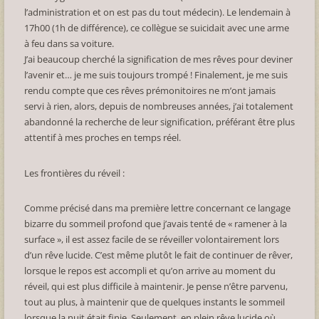
l’administration et on est pas du tout médecin). Le lendemain à
17h00 (1h de différence), ce collègue se suicidait avec une arme
à feu dans sa voiture.
J’ai beaucoup cherché la signification de mes rêves pour deviner
l’avenir et… je me suis toujours trompé ! Finalement, je me suis
rendu compte que ces rêves prémonitoires ne m’ont jamais
servi à rien, alors, depuis de nombreuses années, j’ai totalement
abandonné la recherche de leur signification, préférant être plus
attentif à mes proches en temps réel.
Les frontières du réveil :
Comme précisé dans ma première lettre concernant ce langage
bizarre du sommeil profond que j’avais tenté de « ramener à la
surface », il est assez facile de se réveiller volontairement lors
d’un rêve lucide. C’est même plutôt le fait de continuer de rêver,
lorsque le repos est accompli et qu’on arrive au moment du
réveil, qui est plus difficile à maintenir. Je pense n’être parvenu,
tout au plus, à maintenir que de quelques instants le sommeil
lorsque la nuit était finie. Seulement, en plein rêve lucide où