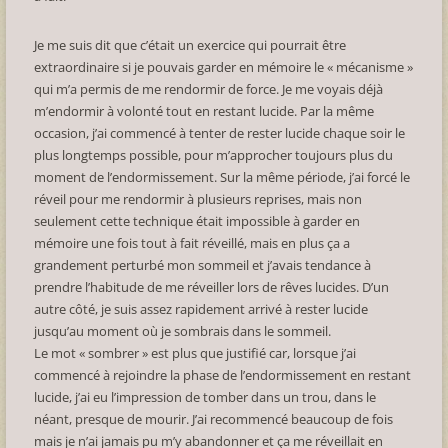
Je me suis dit que c’était un exercice qui pourrait être
extraordinaire si je pouvais garder en mémoire le « mécanisme »
qui m’a permis de me rendormir de force. Je me voyais déjà
m’endormir à volonté tout en restant lucide. Par la même
occasion, j’ai commencé à tenter de rester lucide chaque soir le
plus longtemps possible, pour m’approcher toujours plus du
moment de l’endormissement. Sur la même période, j’ai forcé le
réveil pour me rendormir à plusieurs reprises, mais non
seulement cette technique était impossible à garder en
mémoire une fois tout à fait réveillé, mais en plus ça a
grandement perturbé mon sommeil et j’avais tendance à
prendre l’habitude de me réveiller lors de rêves lucides. D’un
autre côté, je suis assez rapidement arrivé à rester lucide
jusqu’au moment où je sombrais dans le sommeil.
Le mot « sombrer » est plus que justifié car, lorsque j’ai
commencé à rejoindre la phase de l’endormissement en restant
lucide, j’ai eu l’impression de tomber dans un trou, dans le
néant, presque de mourir. J’ai recommencé beaucoup de fois
mais je n’ai jamais pu m’y abandonner et ça me réveillait en