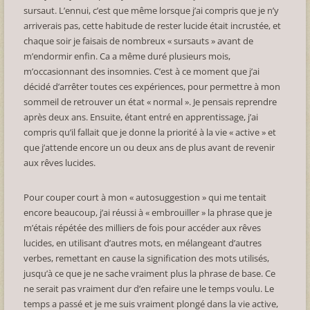
sursaut. L’ennui, c’est que même lorsque j’ai compris que je n’y
arriverais pas, cette habitude de rester lucide était incrustée, et
chaque soir je faisais de nombreux « sursauts » avant de
m’endormir enfin. Ca a même duré plusieurs mois,
m’occasionnant des insomnies. C’est à ce moment que j’ai
décidé d’arrêter toutes ces expériences, pour permettre à mon
sommeil de retrouver un état « normal ». Je pensais reprendre
après deux ans. Ensuite, étant entré en apprentissage, j’ai
compris qu’il fallait que je donne la priorité à la vie « active » et
que j’attende encore un ou deux ans de plus avant de revenir
aux rêves lucides.
Pour couper court à mon « autosuggestion » qui me tentait
encore beaucoup, j’ai réussi à « embrouiller » la phrase que je
m’étais répétée des milliers de fois pour accéder aux rêves
lucides, en utilisant d’autres mots, en mélangeant d’autres
verbes, remettant en cause la signification des mots utilisés,
jusqu’à ce que je ne sache vraiment plus la phrase de base. Ce
ne serait pas vraiment dur d’en refaire une le temps voulu. Le
temps a passé et je me suis vraiment plongé dans la vie active,