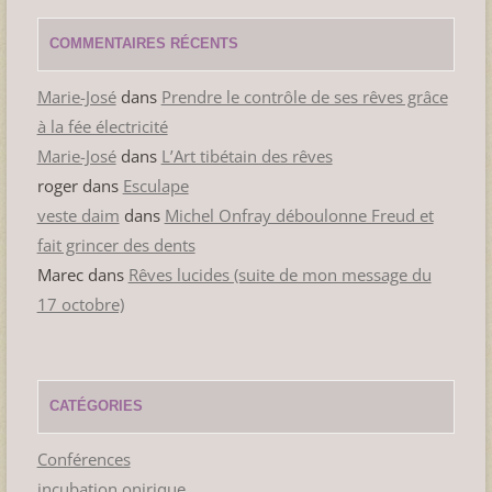
COMMENTAIRES RÉCENTS
Marie-José
dans
Prendre le contrôle de ses rêves grâce
à la fée électricité
Marie-José
dans
L’Art tibétain des rêves
roger
dans
Esculape
veste daim
dans
Michel Onfray déboulonne Freud et
fait grincer des dents
Marec
dans
Rêves lucides (suite de mon message du
17 octobre)
CATÉGORIES
Conférences
incubation onirique