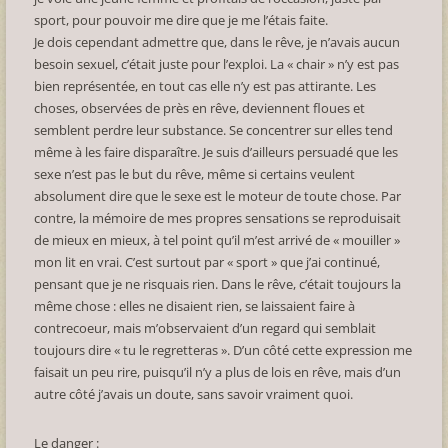
sport, pour pouvoir me dire que je me l’étais faite.
Je dois cependant admettre que, dans le rêve, je n’avais aucun
besoin sexuel, c’était juste pour l’exploi. La « chair » n’y est pas
bien représentée, en tout cas elle n’y est pas attirante. Les
choses, observées de près en rêve, deviennent floues et
semblent perdre leur substance. Se concentrer sur elles tend
même à les faire disparaître. Je suis d’ailleurs persuadé que les
sexe n’est pas le but du rêve, même si certains veulent
absolument dire que le sexe est le moteur de toute chose. Par
contre, la mémoire de mes propres sensations se reproduisait
de mieux en mieux, à tel point qu’il m’est arrivé de « mouiller »
mon lit en vrai. C’est surtout par « sport » que j’ai continué,
pensant que je ne risquais rien. Dans le rêve, c’était toujours la
même chose : elles ne disaient rien, se laissaient faire à
contrecoeur, mais m’observaient d’un regard qui semblait
toujours dire « tu le regretteras ». D’un côté cette expression me
faisait un peu rire, puisqu’il n’y a plus de lois en rêve, mais d’un
autre côté j’avais un doute, sans savoir vraiment quoi.
Le danger :