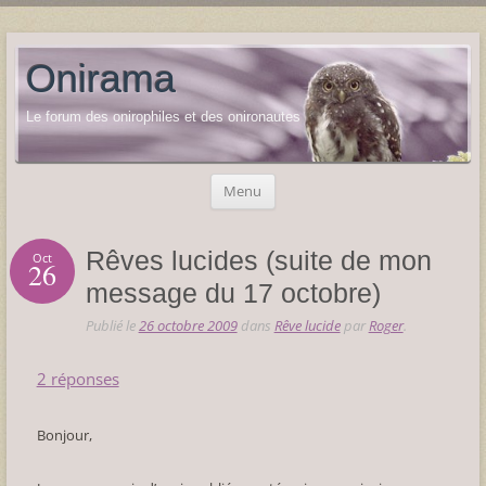
Onirama
Le forum des onirophiles et des onironautes
Aller
Menu
au
contenu
Rêves lucides (suite de mon
Oct
26
message du 17 octobre)
Publié le
26 octobre 2009
dans
Rêve lucide
par
Roger
.
2 réponses
Bonjour,