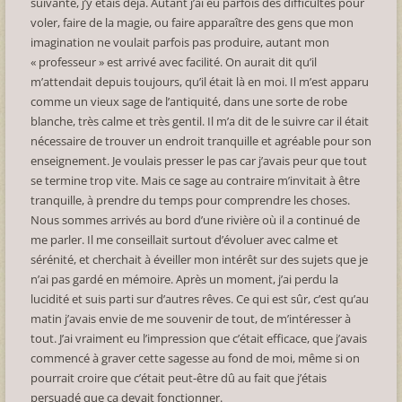
suivante, j’y étais déjà. Autant j’ai eu parfois des difficultés pour
voler, faire de la magie, ou faire apparaître des gens que mon
imagination ne voulait parfois pas produire, autant mon
« professeur » est arrivé avec facilité. On aurait dit qu’il
m’attendait depuis toujours, qu’il était là en moi. Il m’est apparu
comme un vieux sage de l’antiquité, dans une sorte de robe
blanche, très calme et très gentil. Il m’a dit de le suivre car il était
nécessaire de trouver un endroit tranquille et agréable pour son
enseignement. Je voulais presser le pas car j’avais peur que tout
se termine trop vite. Mais ce sage au contraire m’invitait à être
tranquille, à prendre du temps pour comprendre les choses.
Nous sommes arrivés au bord d’une rivière où il a continué de
me parler. Il me conseillait surtout d’évoluer avec calme et
sérénité, et cherchait à éveiller mon intérêt sur des sujets que je
n’ai pas gardé en mémoire. Après un moment, j’ai perdu la
lucidité et suis parti sur d’autres rêves. Ce qui est sûr, c’est qu’au
matin j’avais envie de me souvenir de tout, de m’intéresser à
tout. J’ai vraiment eu l’impression que c’était efficace, que j’avais
commencé à graver cette sagesse au fond de moi, même si on
pourrait croire que c’était peut-être dû au fait que j’étais
persuadé que ça devait fonctionner.