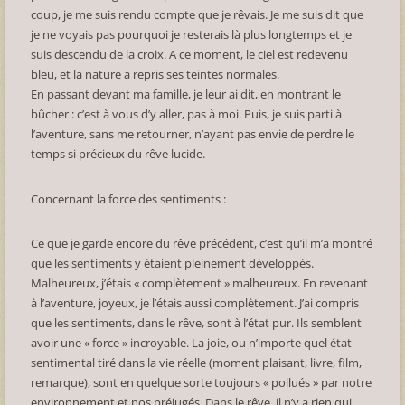
coup, je me suis rendu compte que je rêvais. Je me suis dit que
je ne voyais pas pourquoi je resterais là plus longtemps et je
suis descendu de la croix. A ce moment, le ciel est redevenu
bleu, et la nature a repris ses teintes normales.
En passant devant ma famille, je leur ai dit, en montrant le
bûcher : c’est à vous d’y aller, pas à moi. Puis, je suis parti à
l’aventure, sans me retourner, n’ayant pas envie de perdre le
temps si précieux du rêve lucide.
Concernant la force des sentiments :
Ce que je garde encore du rêve précédent, c’est qu’il m’a montré
que les sentiments y étaient pleinement développés.
Malheureux, j’étais « complètement » malheureux. En revenant
à l’aventure, joyeux, je l’étais aussi complètement. J’ai compris
que les sentiments, dans le rêve, sont à l’état pur. Ils semblent
avoir une « force » incroyable. La joie, ou n’importe quel état
sentimental tiré dans la vie réelle (moment plaisant, livre, film,
remarque), sont en quelque sorte toujours « pollués » par notre
environnement et nos préjugés. Dans le rêve, il n’y a rien qui