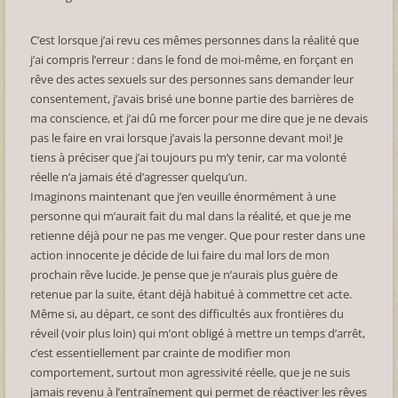
C’est lorsque j’ai revu ces mêmes personnes dans la réalité que
j’ai compris l’erreur : dans le fond de moi-même, en forçant en
rêve des actes sexuels sur des personnes sans demander leur
consentement, j’avais brisé une bonne partie des barrières de
ma conscience, et j’ai dû me forcer pour me dire que je ne devais
pas le faire en vrai lorsque j’avais la personne devant moi! Je
tiens à préciser que j’ai toujours pu m’y tenir, car ma volonté
réelle n’a jamais été d’agresser quelqu’un.
Imaginons maintenant que j’en veuille énormément à une
personne qui m’aurait fait du mal dans la réalité, et que je me
retienne déjà pour ne pas me venger. Que pour rester dans une
action innocente je décide de lui faire du mal lors de mon
prochain rêve lucide. Je pense que je n’aurais plus guère de
retenue par la suite, étant déjà habitué à commettre cet acte.
Même si, au départ, ce sont des difficultés aux frontières du
réveil (voir plus loin) qui m’ont obligé à mettre un temps d’arrêt,
c’est essentiellement par crainte de modifier mon
comportement, surtout mon agressivité réelle, que je ne suis
jamais revenu à l’entraînement qui permet de réactiver les rêves