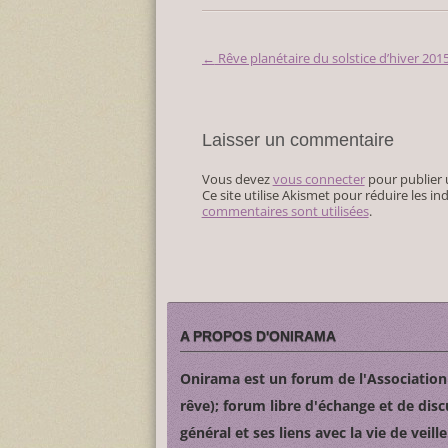
←
Rêve planétaire du solstice d’hiver 201
Navigation
des
articles
Laisser un commentaire
Vous devez
vous connecter
pour publier
Ce site utilise Akismet pour réduire les in
commentaires sont utilisées
.
A PROPOS D'ONIRAMA
Onirama est un forum de l'Associatio
rêve); forum libre d'échange et de disc
général et ses liens avec la vie de veille