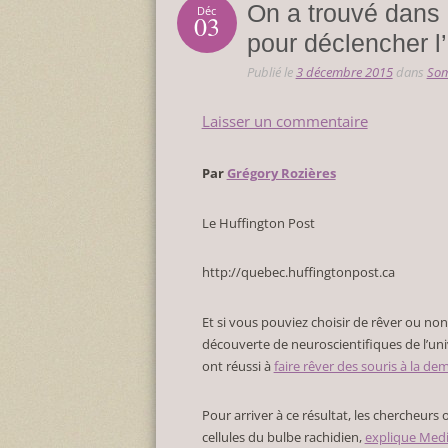
On a trouvé dans 
Déc
03
pour déclencher l’
Publié le
3 décembre 2015
dans
Som
Laisser un commentaire
Par
Grégory Rozières
Le Huffington Post
http://quebec.huffingtonpost.ca
Et si vous pouviez choisir de rêver ou non
découverte de neuroscientifiques de l’univ
ont réussi à
faire rêver des souris à la d
Pour arriver à ce résultat, les chercheurs
cellules du bulbe rachidien,
explique Medi