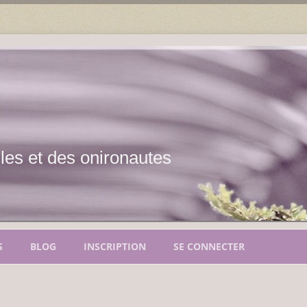
les et des onironautes
Aller
au
S
BLOG
INSCRIPTION
SE CONNECTER
contenu