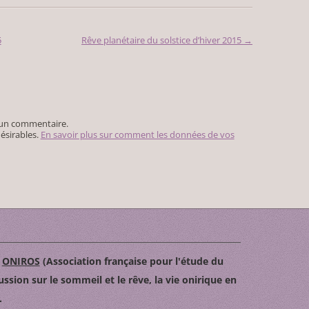
5
Rêve planétaire du solstice d’hiver 2015
→
 un commentaire.
désirables.
En savoir plus sur comment les données de vos
n
ONIROS
(Association française pour l'étude du
ussion sur le sommeil et le rêve, la vie onirique en
.