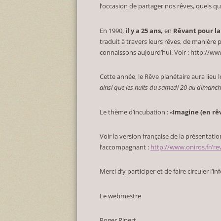
l’occasion de partager nos rêves, quels qu’
En 1990,
il y a 25 ans,
en
Rêvant pour la
traduit à travers leurs rêves, de manière 
connaissons aujourd’hui. Voir : http://ww
Cette année, le Rêve planétaire aura lieu l
ainsi que les nuits du samedi 20 au dimanch
Le thème d’incubation : «
Imagine (en rê
Voir la version française de la présentati
l’accompagnant :
http://www.oniros.fr/re
Merci d’y participer et de faire circuler l’i
Le webmestre
Roger Ripert