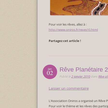
Pour voir les rêves, allez à :
http://www.oniros.fr/reves10.html
Partagez cet article !
Rêve Planétaire 
Jan
02
Publié le
2 janvier 2010
dans
Rêve pl
Laisser un commentaire
L’Association Oniros a organisé un Rêve P
Pour voir le thème et les rêves des partici