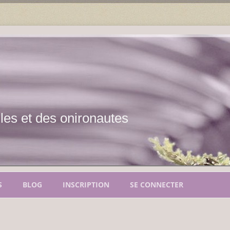
les et des onironautes
Aller
au
S
BLOG
INSCRIPTION
SE CONNECTER
contenu