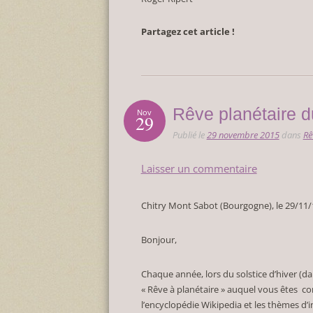
Partagez cet article !
Rêve planétaire d
Nov
29
Publié le
29 novembre 2015
dans
Rê
Laisser un commentaire
Chitry Mont Sabot (Bourgogne), le 29/11/
Bonjour,
Chaque année, lors du solstice d’hiver (d
« Rêve à planétaire » auquel vous êtes conv
l’encyclopédie Wikipedia et les thèmes d’