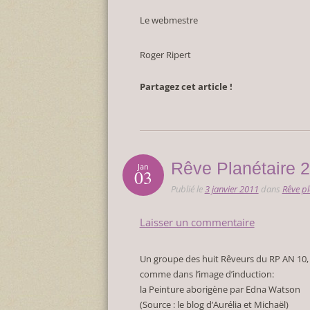
Le webmestre
Roger Ripert
Partagez cet article !
Rêve Planétaire 2
Jan
03
Publié le
3 janvier 2011
dans
Rêve pl
Laisser un commentaire
Un groupe des huit Rêveurs du RP AN 10,
comme dans l’image d’induction:
la Peinture aborigène par Edna Watson
(Source : le blog d’Aurélia et Michaël)