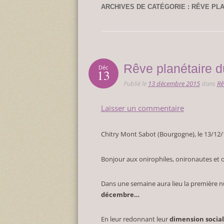
ARCHIVES DE CATÉGORIE :
RÊVE PLA
Rêve planétaire d
Déc
13
Publié le
13 décembre 2015
dans
Rê
Laisser un commentaire
Chitry Mont Sabot (Bourgogne), le 13/12/
Bonjour aux onirophiles, onironautes et o
Dans une semaine aura lieu la première n
décembre…
En leur redonnant leur
dimension socia