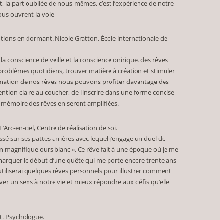
t, la part oubliée de nous-mêmes, c’est l’expérience de notre
ous ouvrent la voie.
tions en dormant. Nicole Gratton. École internationale de
la conscience de veille et la conscience onirique, des rêves
 problèmes quotidiens, trouver matière à création et stimuler
ammation de nos rêves nous pouvons profiter davantage des
ntention claire au coucher, de l’inscrire dans une forme concise
 la mémoire des rêves en seront amplifiées.
Arc-en-ciel, Centre de réalisation de soi.
ssé sur ses pattes arrières avec lequel j’engage un duel de
 magnifique ours blanc ». Ce rêve fait à une époque où je me
t marquer le début d’une quête qui me porte encore trente ans
’utiliserai quelques rêves personnels pour illustrer comment
er un sens à notre vie et mieux répondre aux défis qu’elle
t. Psychologue.