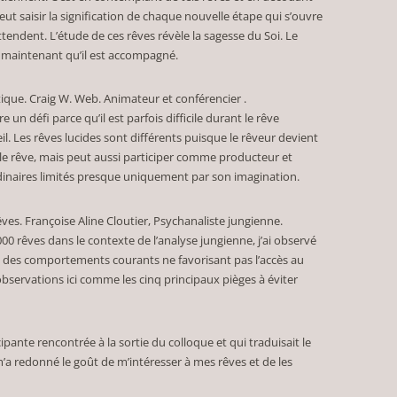
t saisir la signification de chaque nouvelle étape qui s’ouvre
ttendent. L’étude de ces rêves révèle la sagesse du Soi. Le
ait maintenant qu’il est accompagné.
atique. Craig W. Web. Animateur et conférencier .
un défi parce qu’il est parfois difficile durant le rêve
il. Les rêves lucides sont différents puisque le rêveur devient
e rêve, mais peut aussi participer comme producteur et
inaires limités presque uniquement par son imagination.
êves. Françoise Aline Cloutier, Psychanaliste jungienne.
00 rêves dans le contexte de l’analyse jungienne, j’ai observé
et des comportements courants ne favorisant pas l’accès au
bservations ici comme les cinq principaux pièges à éviter
cipante rencontrée à la sortie du colloque et qui traduisait le
m’a redonné le goût de m’intéresser à mes rêves et de les