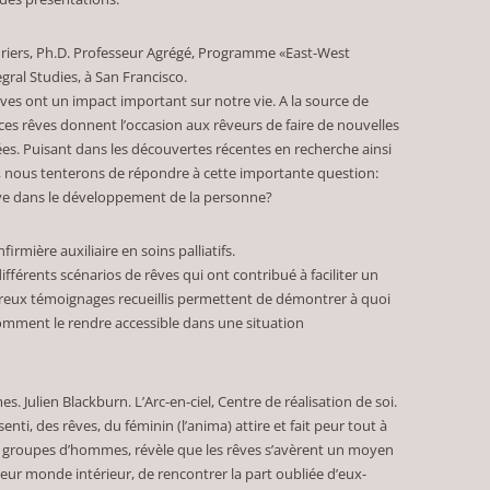
uriers, Ph.D. Professeur Agrégé, Programme «East-West
gral Studies, à San Francisco.
ves ont un impact important sur notre vie. A la source de
es rêves donnent l’occasion aux rêveurs de faire de nouvelles
es. Puisant dans les découvertes récentes en recherche ainsi
s, nous tenterons de répondre à cette importante question:
ve dans le développement de la personne?
irmière auxiliaire en soins palliatifs.
férents scénarios de rêves qui ont contribué à faciliter un
eux témoignages recueillis permettent de démontrer à quoi
omment le rendre accessible dans une situation
 Julien Blackburn. L’Arc-en-ciel, Centre de réalisation de soi.
i, des rêves, du féminin (l’anima) attire et fait peur tout à
es groupes d’hommes, révèle que les rêves s’avèrent un moyen
leur monde intérieur, de rencontrer la part oubliée d’eux-