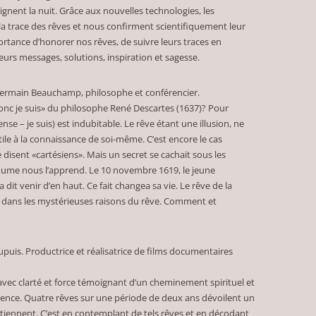
ignent la nuit. Grâce aux nouvelles technologies, les
a trace des rêves et nous confirment scientifiquement leur
ortance d’honorer nos rêves, de suivre leurs traces en
urs messages, solutions, inspiration et sagesse.
. Germain Beauchamp, philosophe et conférencier.
donc je suis» du philosophe René Descartes (1637)? Pour
ense – je suis) est indubitable. Le rêve étant une illusion, ne
le à la connaissance de soi-même. C’est encore le cas
disent «cartésiens». Mais un secret se cachait sous les
hume nous l’apprend. Le 10 novembre 1619, le jeune
a dit venir d’en haut. Ce fait changea sa vie. Le rêve de la
rce dans les mystérieuses raisons du rêve. Comment et
upuis. Productrice et réalisatrice de films documentaires
avec clarté et force témoignant d’un cheminement spirituel et
cience. Quatre rêves sur une période de deux ans dévoilent un
tiennent. C’est en contemplant de tels rêves et en décodant