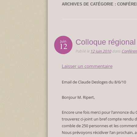
ARCHIVES DE CATÉGORIE :
CONFÉRE
Colloque région
Juin
12
Publié le
12 juin 2010
dans
Conféren
Laisser un commentaire
Email de Claude Desloges du 8/6/10
Bonjour M. Ripert,
Encore une fois merci pour l’annonce du 
trouverez ci-joint un bref compte rendu du
comble de 250 personnes et les commentai
Nous prévoyons récidiver l’an prochain, au 