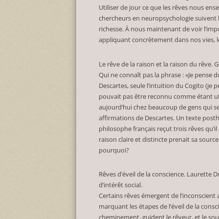
Utiliser de jour ce que les rêves nous ense
chercheurs en neuropsychologie suivent l
richesse. À nous maintenant de voir l’imp
appliquant concrètement dans nos vies, le
Le rêve de la raison et la raison du rêve
Qui ne connaît pas la phrase : «Je pense 
Descartes, seule l’intuition du Cogito (je p
pouvait pas être reconnu comme étant uti
aujourd’hui chez beaucoup de gens qui se 
affirmations de Descartes. Un texte post
philosophe français reçut trois rêves qu’il 
raison claire et distincte prenait sa sou
pourquoi?
Rêves d’éveil de la conscience. Laurette D
d’intérêt social.
Certains rêves émergent de l’inconscient 
marquant les étapes de l’éveil de la cons
cheminement, guident le rêveur, et le sou