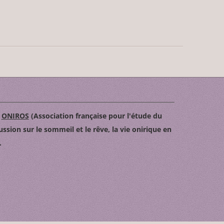
n
ONIROS
(Association française pour l'étude du
ussion sur le sommeil et le rêve, la vie onirique en
.