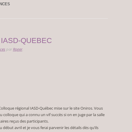
NCES
al IASD-QUEBEC
ces
par
Roger
.
Colloque régional IASD-Québec mise sur le site Oniros. Vous
 colloque qui a connu un vif succès si on en juge par la salle
res reçus des participants.
début avril et je vous ferai parvenir les détails dès qu’ils