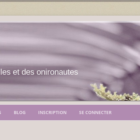
les et des onironautes
Aller
au
S
BLOG
INSCRIPTION
SE CONNECTER
contenu