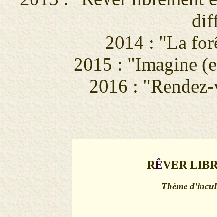
dif
2014 : "La for
2015 : "Imagine (
2016 : "Rendez-v
R
Ê
VER LIB
Thème d'incub