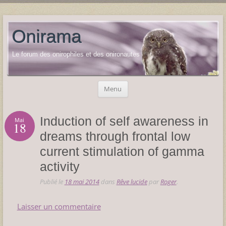
Onirama
Le forum des onirophiles et des onironautes
Aller
Menu
au
contenu
Induction of self awareness in
Mai
18
dreams through frontal low
current stimulation of gamma
activity
Publié le
18 mai 2014
dans
Rêve lucide
par
Roger
.
Laisser un commentaire