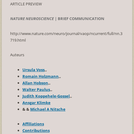
ARTICLE PREVIEW
NATURE NEUROSCIENCE
|
BRIEF COMMUNICATION
http://www.nature.com/neuro/journal/vaop/ncurrent/full/nn.3
719.html
Auteurs
Ursula Voss
,
,
Romain Holzmann
,
,
Allan Hobson
,
,
Walter Paulus
,
,
Judith Koppehele-Gossel
,
,
Ansgar Klimke
& &
Michael A Nitsche
Affiliations
Contributions